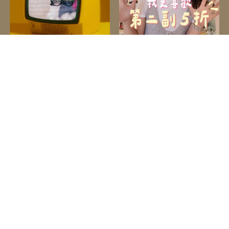
低調奢華・品味加乘 - 台中
看清楚以後我才發現： - 台
配眼鏡｜北屯眼鏡行推薦
中眼鏡行｜北屯眼鏡行推薦