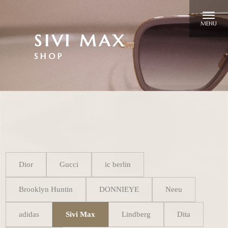
SIVI MAX
Dior
Gucci
ic berlin
Brooklyn Huntin
DONNIEYE
Neeu
adidas
Sivi Max
Lindberg
Dita