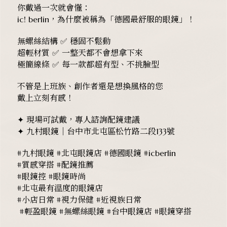
你戴過一次就會懂：
ic! berlin，為什麼被稱為「德國最舒服的眼鏡」！
無螺絲結構 ✅ 穩固不鬆動
超輕材質 ✅ 一整天都不會想拿下來
極簡線條 ✅ 每一款都超有型、不挑臉型
不管是上班族、創作者還是想換風格的您
戴上立刻有感！
✦ 現場可試戴，專人諮詢配鏡建議
✦ 九村眼鏡｜台中市北屯區松竹路二段133號
#九村眼鏡 #北屯眼鏡店 #德國眼鏡 #icberlin
#質感穿搭 #配鏡推薦
#眼鏡控 #眼鏡時尚
#北屯最有溫度的眼鏡店
#小店日常 #視力保健 #近視族日常
#輕盈眼鏡 #無螺絲眼鏡 #台中眼鏡店 #眼鏡穿搭